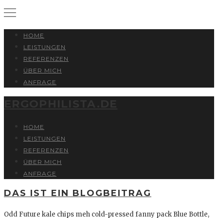
HOME
LEISTUNGEN
REFERENZEN
ÜBER MICH
ANFRAGE
ERGOPHILISTA.DE
HOME
LEISTUNGEN
REFERENZEN
ÜBER MICH
ANFRAGE
DAS IST EIN BLOGBEITRAG
Odd Future kale chips meh cold-pressed fanny pack Blue Bottle,